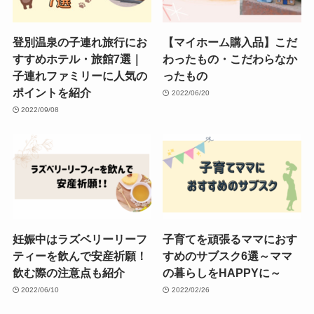
登別温泉の子連れ旅行にお
【マイホーム購入品】こだ
すすめホテル・旅館7選｜
わったもの・こだわらなか
子連れファミリーに人気の
ったもの
ポイントを紹介
2022/06/20
2022/09/08
妊娠中はラズベリーリーフ
子育てを頑張るママにおす
ティーを飲んで安産祈願！
すめのサブスク6選～ママ
飲む際の注意点も紹介
の暮らしをHAPPYに～
2022/06/10
2022/02/26