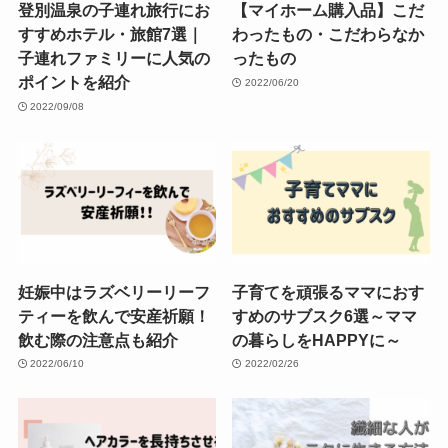
登別温泉の子連れ旅行にお
【マイホーム購入品】こだ
すすめホテル・旅館7選｜
わったもの・こだわらなか
子連れファミリーに人気の
ったもの
ポイントを紹介
2022/06/20
2022/09/08
妊娠中はラズベリーリーフ
子育てを頑張るママにおす
ティーを飲んで安産祈願！
すめのサブスク6選～ママ
飲む際の注意点も紹介
の暮らしをHAPPYに～
2022/06/10
2022/02/26