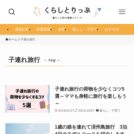
最新記事
家庭菜園
食育
暮らし・子育て
おすすめ
ホーム
子連れ旅行
子連れ旅行
– tag –
子連れ旅行の荷物を少なくコツ5
選～ママも身軽に旅行を楽しもう
～
2019/12/17
2021/10/27
暮らし・子育て
1歳の娘を連れて済州島旅行 3泊
4日のモデルコースを紹介します